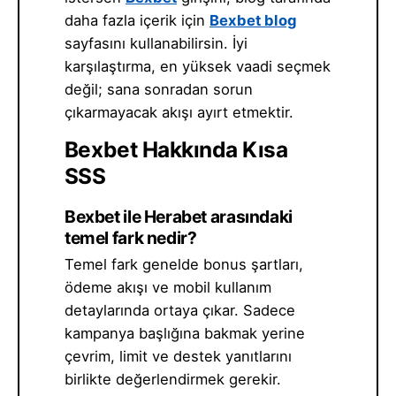
daha fazla içerik için
Bexbet blog
sayfasını kullanabilirsin. İyi
karşılaştırma, en yüksek vaadi seçmek
değil; sana sonradan sorun
çıkarmayacak akışı ayırt etmektir.
Bexbet Hakkında Kısa
SSS
Bexbet ile Herabet arasındaki
temel fark nedir?
Temel fark genelde bonus şartları,
ödeme akışı ve mobil kullanım
detaylarında ortaya çıkar. Sadece
kampanya başlığına bakmak yerine
çevrim, limit ve destek yanıtlarını
birlikte değerlendirmek gerekir.