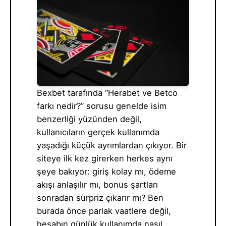
Bexbet tarafında “Herabet ve Betco
farkı nedir?” sorusu genelde isim
benzerliği yüzünden değil,
kullanıcıların gerçek kullanımda
yaşadığı küçük ayrımlardan çıkıyor. Bir
siteye ilk kez girerken herkes aynı
şeye bakıyor: giriş kolay mı, ödeme
akışı anlaşılır mı, bonus şartları
sonradan sürpriz çıkarır mı? Ben
burada önce parlak vaatlere değil,
hesabın günlük kullanımda nasıl