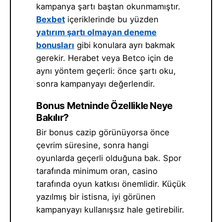
kampanya şartı baştan okunmamıştır.
Bexbet
içeriklerinde bu yüzden
yatırım şartı olmayan deneme
bonusları
gibi konulara ayrı bakmak
gerekir. Herabet veya Betco için de
aynı yöntem geçerli: önce şartı oku,
sonra kampanyayı değerlendir.
Bonus Metninde Özellikle Neye
Bakılır?
Bir bonus cazip görünüyorsa önce
çevrim süresine, sonra hangi
oyunlarda geçerli olduğuna bak. Spor
tarafında minimum oran, casino
tarafında oyun katkısı önemlidir. Küçük
yazılmış bir istisna, iyi görünen
kampanyayı kullanışsız hale getirebilir.