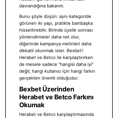
davrandığına bakarım.
Bunu şöyle düşün: aynı kategoride
görünen iki yapı, pratikte bambaşka
hissettirebilir. Birinde üyelik sonrası
yönlendirmeler daha net olur,
diğerinde kampanya metinleri daha
dikkatli okunmak ister. Bexbet’i
Herabet ve Betco ile karşılaştırırken
de mesele sadece “hangisi daha iyi”
değil; hangi kullanıcı için hangi farkın
gerçekten önemli olduğudur.
Bexbet Üzerinden
Herabet ve Betco Farkını
Okumak
Herabet ve Betco karşılaştırmasında