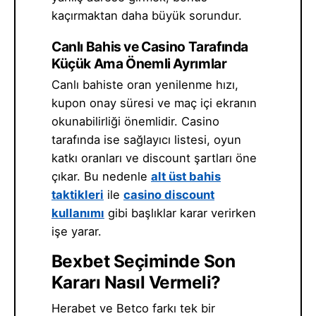
kaçırmaktan daha büyük sorundur.
Canlı Bahis ve Casino Tarafında
Küçük Ama Önemli Ayrımlar
Canlı bahiste oran yenilenme hızı,
kupon onay süresi ve maç içi ekranın
okunabilirliği önemlidir. Casino
tarafında ise sağlayıcı listesi, oyun
katkı oranları ve discount şartları öne
çıkar. Bu nedenle
alt üst bahis
taktikleri
ile
casino discount
kullanımı
gibi başlıklar karar verirken
işe yarar.
Bexbet Seçiminde Son
Kararı Nasıl Vermeli?
Herabet ve Betco farkı tek bir