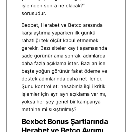
işlemden sonra ne olacak?”
sorusudur.
Bexbet, Herabet ve Betco arasında
karşılaştırma yaparken ilk günkü
rahatlığı tek ölçüt kabul etmemek
gerekir. Bazı siteler kayıt aşamasında
sade görünür ama sonraki adımlarda
daha fazla açıklama ister. Bazıları ise
başta yoğun görünür fakat ödeme ve
destek adımlarında daha net ilerler.
Şunu kontrol et: hesabınla ilgili kritik
işlemler için ayrı ayrı açıklama var mı,
yoksa her şey genel bir kampanya
metnine mi sıkıştırılmış?
Bexbet Bonus Şartlarında
Herabet ve Betco Ayrımı