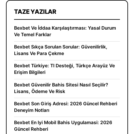
TAZE YAZILAR
Bexbet Ve İddaa Karşılaştırması: Yasal Durum
Ve Temel Farklar
Bexbet Sıkça Sorulan Sorular: Güvenilirlik,
Lisans Ve Para Çekme
Bexbet Türkiye: Tl Desteği, Türkçe Arayüz Ve
Erişim Bilgileri
Bexbet Güvenilir Bahis Sitesi Nasıl Seçilir?
Lisans, Ödeme Ve Risk
Bexbet Son Giriş Adresi: 2026 Güncel Rehberi
Deneyim Notları
Bexbet En Iyi Mobil Bahis Uygulamasi: 2026
Güncel Rehberi