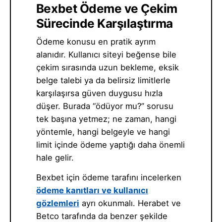
Bexbet Ödeme ve Çekim
Sürecinde Karşılaştırma
Ödeme konusu en pratik ayrım
alanıdır. Kullanıcı siteyi beğense bile
çekim sırasında uzun bekleme, eksik
belge talebi ya da belirsiz limitlerle
karşılaşırsa güven duygusu hızla
düşer. Burada “ödüyor mu?” sorusu
tek başına yetmez; ne zaman, hangi
yöntemle, hangi belgeyle ve hangi
limit içinde ödeme yaptığı daha önemli
hale gelir.
Bexbet için ödeme tarafını incelerken
ödeme kanıtları ve kullanıcı
gözlemleri
ayrı okunmalı. Herabet ve
Betco tarafında da benzer şekilde