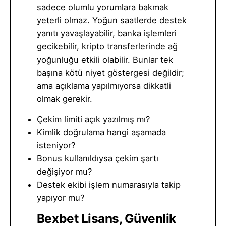
sadece olumlu yorumlara bakmak
yeterli olmaz. Yoğun saatlerde destek
yanıtı yavaşlayabilir, banka işlemleri
gecikebilir, kripto transferlerinde ağ
yoğunluğu etkili olabilir. Bunlar tek
başına kötü niyet göstergesi değildir;
ama açıklama yapılmıyorsa dikkatli
olmak gerekir.
Çekim limiti açık yazılmış mı?
Kimlik doğrulama hangi aşamada
isteniyor?
Bonus kullanıldıysa çekim şartı
değişiyor mu?
Destek ekibi işlem numarasıyla takip
yapıyor mu?
Bexbet Lisans, Güvenlik