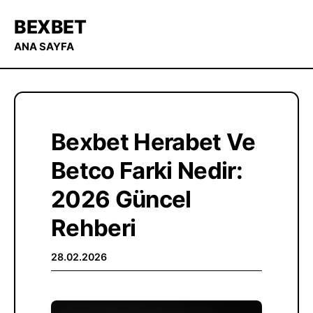
BEXBET
ANA SAYFA
Bexbet Herabet Ve
Betco Farki Nedir:
2026 Güncel
Rehberi
28.02.2026