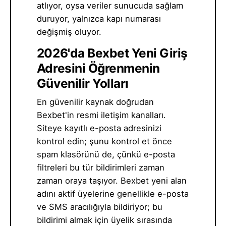
atlıyor, oysa veriler sunucuda sağlam
duruyor, yalnızca kapı numarası
değişmiş oluyor.
2026'da Bexbet Yeni Giriş
Adresini Öğrenmenin
Güvenilir Yolları
En güvenilir kaynak doğrudan
Bexbet'in resmi iletişim kanalları.
Siteye kayıtlı e-posta adresinizi
kontrol edin; şunu kontrol et önce
spam klasörünü de, çünkü e-posta
filtreleri bu tür bildirimleri zaman
zaman oraya taşıyor. Bexbet yeni alan
adını aktif üyelerine genellikle e-posta
ve SMS aracılığıyla bildiriyor; bu
bildirimi almak için üyelik sırasında