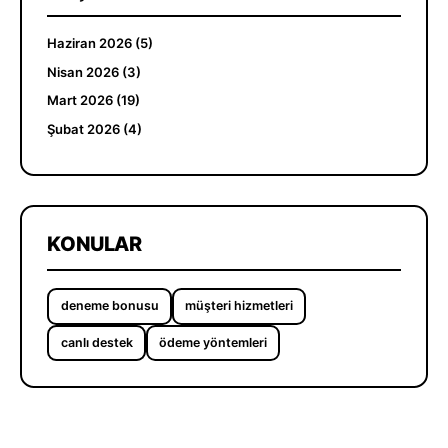
Haziran 2026 (5)
Nisan 2026 (3)
Mart 2026 (19)
Şubat 2026 (4)
KONULAR
deneme bonusu
müşteri hizmetleri
canlı destek
ödeme yöntemleri