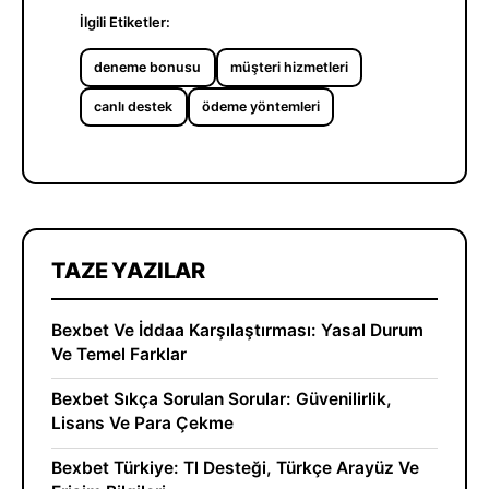
İlgili Etiketler:
deneme bonusu
müşteri hizmetleri
canlı destek
ödeme yöntemleri
TAZE YAZILAR
Bexbet Ve İddaa Karşılaştırması: Yasal Durum
Ve Temel Farklar
Bexbet Sıkça Sorulan Sorular: Güvenilirlik,
Lisans Ve Para Çekme
Bexbet Türkiye: Tl Desteği, Türkçe Arayüz Ve