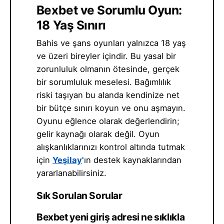
Bexbet ve Sorumlu Oyun:
18 Yaş Sınırı
Bahis ve şans oyunları yalnızca 18 yaş
ve üzeri bireyler içindir. Bu yasal bir
zorunluluk olmanın ötesinde, gerçek
bir sorumluluk meselesi. Bağımlılık
riski taşıyan bu alanda kendinize net
bir bütçe sınırı koyun ve onu aşmayın.
Oyunu eğlence olarak değerlendirin;
gelir kaynağı olarak değil. Oyun
alışkanlıklarınızı kontrol altında tutmak
için
Yeşilay
'ın destek kaynaklarından
yararlanabilirsiniz.
Sık Sorulan Sorular
Bexbet yeni giriş adresi ne sıklıkla