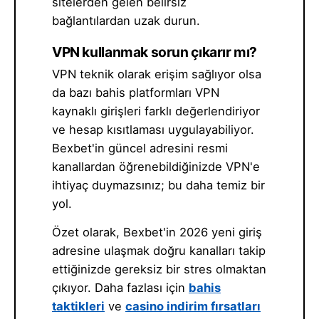
sitelerden gelen belirsiz
bağlantılardan uzak durun.
VPN kullanmak sorun çıkarır mı?
VPN teknik olarak erişim sağlıyor olsa
da bazı bahis platformları VPN
kaynaklı girişleri farklı değerlendiriyor
ve hesap kısıtlaması uygulayabiliyor.
Bexbet'in güncel adresini resmi
kanallardan öğrenebildiğinizde VPN'e
ihtiyaç duymazsınız; bu daha temiz bir
yol.
Özet olarak, Bexbet'in 2026 yeni giriş
adresine ulaşmak doğru kanalları takip
ettiğinizde gereksiz bir stres olmaktan
çıkıyor. Daha fazlası için
bahis
taktikleri
ve
casino indirim fırsatları