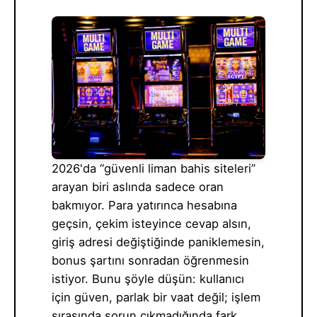
2026'da “güvenli liman bahis siteleri”
arayan biri aslında sadece oran
bakmıyor. Para yatırınca hesabına
geçsin, çekim isteyince cevap alsın,
giriş adresi değiştiğinde paniklemesin,
bonus şartını sonradan öğrenmesin
istiyor. Bunu şöyle düşün: kullanıcı
için güven, parlak bir vaat değil; işlem
sırasında sorun çıkmadığında fark