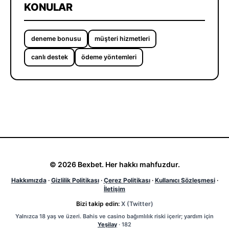
KONULAR
deneme bonusu
müşteri hizmetleri
canlı destek
ödeme yöntemleri
© 2026 Bexbet. Her hakkı mahfuzdur.
Hakkımızda
·
Gizlilik Politikası
·
Çerez Politikası
·
Kullanıcı Sözleşmesi
·
İletişim
Bizi takip edin:
X (Twitter)
Yalnızca 18 yaş ve üzeri. Bahis ve casino bağımlılık riski içerir; yardım için
Yeşilay
· 182