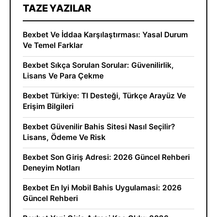
TAZE YAZILAR
Bexbet Ve İddaa Karşılaştırması: Yasal Durum
Ve Temel Farklar
Bexbet Sıkça Sorulan Sorular: Güvenilirlik,
Lisans Ve Para Çekme
Bexbet Türkiye: Tl Desteği, Türkçe Arayüz Ve
Erişim Bilgileri
Bexbet Güvenilir Bahis Sitesi Nasıl Seçilir?
Lisans, Ödeme Ve Risk
Bexbet Son Giriş Adresi: 2026 Güncel Rehberi
Deneyim Notları
Bexbet En Iyi Mobil Bahis Uygulamasi: 2026
Güncel Rehberi