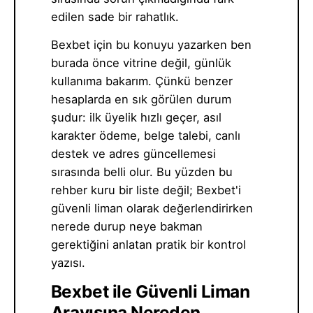
edilen sade bir rahatlık.
Bexbet için bu konuyu yazarken ben
burada önce vitrine değil, günlük
kullanıma bakarım. Çünkü benzer
hesaplarda en sık görülen durum
şudur: ilk üyelik hızlı geçer, asıl
karakter ödeme, belge talebi, canlı
destek ve adres güncellemesi
sırasında belli olur. Bu yüzden bu
rehber kuru bir liste değil; Bexbet'i
güvenli liman olarak değerlendirirken
nerede durup neye bakman
gerektiğini anlatan pratik bir kontrol
yazısı.
Bexbet ile Güvenli Liman
Arayışına Nereden