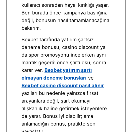
kullanıcı sonradan hayal kırıklığı yaşar.
Ben burada önce kampanya başlığına
değil, bonusun nasıl tamamlanacağına
bakarım.
Bexbet tarafında yatırım şartsız
deneme bonusu, casino discount ya
da spor promosyonu incelerken aynı
mantık geçerli: önce şartı oku, sonra
karar ver.
Bexbet yatırım şartı
olmayan deneme bonusları
ve
Bexbet casino discount nasıl alınır
yazıları bu nedenle yalnızca fırsat
arayanlara değil, şart okumayı
alışkanlık haline getirmek isteyenlere
de yarar. Bonus iyi olabilir; ama
anlamadığın bonus, pratikte seni
yavaşlatır.