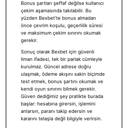
Bonus şartları şeffaf değilse kullanıcı
çekim aşamasında takılabilir. Bu
yüzden Bexbet'te bonus almadan
önce çevrim koşulu, geçerlilik süresi
ve maksimum çekim sınırını okumak
gerekir.
Sonuç olarak Bexbet için güvenli
liman ifadesi, tek bir parlak cümleyle
kurulmaz. Güncel adrese doğru
ulaşmak, ödeme akışını sakin biçimde
test etmek, bonus şartını okumak ve
kendi oyun sınırını bilmek gerekir.
Güven dediğimiz şey pratikte burada
başlar: hesabına girersin, işlemini
anlarsın, paranı takip edersin ve
kararını telaşla değil bilgiyle verirsin.