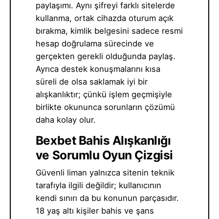
paylaşımı. Aynı şifreyi farklı sitelerde
kullanma, ortak cihazda oturum açık
bırakma, kimlik belgesini sadece resmi
hesap doğrulama sürecinde ve
gerçekten gerekli olduğunda paylaş.
Ayrıca destek konuşmalarını kısa
süreli de olsa saklamak iyi bir
alışkanlıktır; çünkü işlem geçmişiyle
birlikte okununca sorunların çözümü
daha kolay olur.
Bexbet Bahis Alışkanlığı
ve Sorumlu Oyun Çizgisi
Güvenli liman yalnızca sitenin teknik
tarafıyla ilgili değildir; kullanıcının
kendi sınırı da bu konunun parçasıdır.
18 yaş altı kişiler bahis ve şans