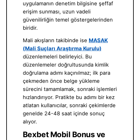
uygulamanın denetim bilgisine şeffaf
erişim sunması, uzun vadeli
güvenilirliğin temel göstergelerinden
biridir.
Mali akışların takibinde ise
MASAK
(Mali Suçları Araştırma Kurulu)
düzenlemeleri belirleyici. Bu
düzenlemeler doğrultusunda kimlik
doğrulama adımı kaçınılmaz; ilk para
çekmeden önce belge yükleme
sürecini tamamlamak, sonraki işlemleri
hızlandırıyor. Pratikte bu adımı bir kez
atlatan kullanıcılar, sonraki çekimlerde
genelde 24-48 saat içinde sonuç
alıyor.
Bexbet Mobil Bonus ve