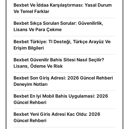
Bexbet Ve İddaa Karşılaştırması: Yasal Durum
Ve Temel Farklar
Bexbet Sıkça Sorulan Sorular: Güvenilirlik,
Lisans Ve Para Çekme
Bexbet Türkiye: Tl Desteği, Türkçe Arayüz Ve
Erişim Bilgileri
Bexbet Güvenilir Bahis Sitesi Nasıl Seçilir?
Lisans, Ödeme Ve Risk
Bexbet Son Giriş Adresi: 2026 Güncel Rehberi
Deneyim Notları
Bexbet En Iyi Mobil Bahis Uygulamasi: 2026
Güncel Rehberi
Bexbet Yeni Giris Adresi Kac Oldu: 2026
Güncel Rehberi