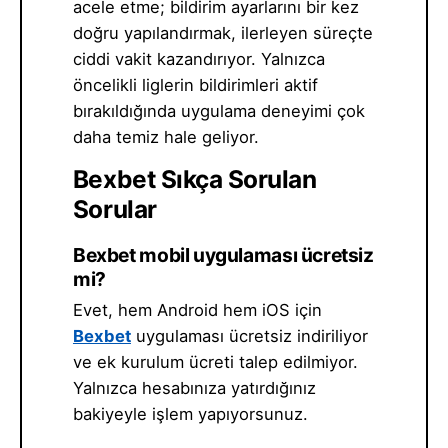
acele etme; bildirim ayarlarını bir kez
doğru yapılandırmak, ilerleyen süreçte
ciddi vakit kazandırıyor. Yalnızca
öncelikli liglerin bildirimleri aktif
bırakıldığında uygulama deneyimi çok
daha temiz hale geliyor.
Bexbet Sıkça Sorulan
Sorular
Bexbet mobil uygulaması ücretsiz
mi?
Evet, hem Android hem iOS için
Bexbet
uygulaması ücretsiz indiriliyor
ve ek kurulum ücreti talep edilmiyor.
Yalnızca hesabınıza yatırdığınız
bakiyeyle işlem yapıyorsunuz.