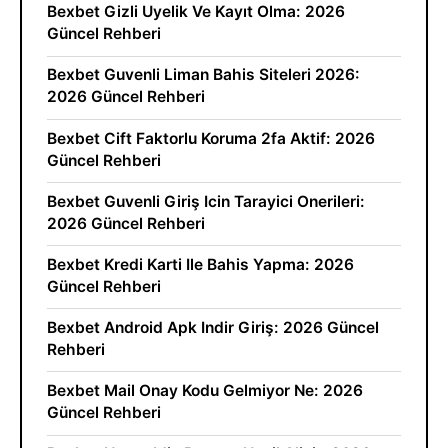
Bexbet Gizli Uyelik Ve Kayıt Olma: 2026
Güncel Rehberi
Bexbet Guvenli Liman Bahis Siteleri 2026:
2026 Güncel Rehberi
Bexbet Cift Faktorlu Koruma 2fa Aktif: 2026
Güncel Rehberi
Bexbet Guvenli Giriş Icin Tarayici Onerileri:
2026 Güncel Rehberi
Bexbet Kredi Karti Ile Bahis Yapma: 2026
Güncel Rehberi
Bexbet Android Apk Indir Giriş: 2026 Güncel
Rehberi
Bexbet Mail Onay Kodu Gelmiyor Ne: 2026
Güncel Rehberi