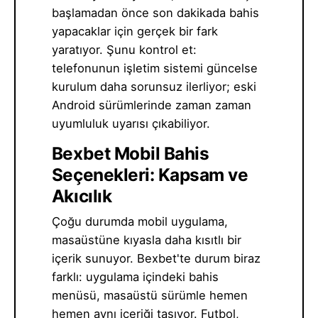
başlamadan önce son dakikada bahis
yapacaklar için gerçek bir fark
yaratıyor. Şunu kontrol et:
telefonunun işletim sistemi güncelse
kurulum daha sorunsuz ilerliyor; eski
Android sürümlerinde zaman zaman
uyumluluk uyarısı çıkabiliyor.
Bexbet Mobil Bahis
Seçenekleri: Kapsam ve
Akıcılık
Çoğu durumda mobil uygulama,
masaüstüne kıyasla daha kısıtlı bir
içerik sunuyor. Bexbet'te durum biraz
farklı: uygulama içindeki bahis
menüsü, masaüstü sürümle hemen
hemen aynı içeriği taşıyor. Futbol,