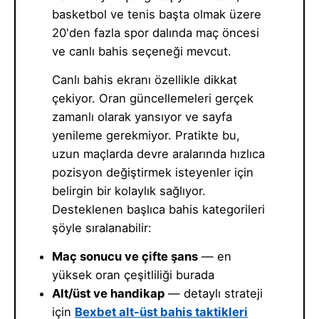
basketbol ve tenis başta olmak üzere
20'den fazla spor dalında maç öncesi
ve canlı bahis seçeneği mevcut.
Canlı bahis ekranı özellikle dikkat
çekiyor. Oran güncellemeleri gerçek
zamanlı olarak yansıyor ve sayfa
yenileme gerekmiyor. Pratikte bu,
uzun maçlarda devre aralarında hızlıca
pozisyon değiştirmek isteyenler için
belirgin bir kolaylık sağlıyor.
Desteklenen başlıca bahis kategorileri
şöyle sıralanabilir:
Maç sonucu ve çifte şans
— en
yüksek oran çeşitliliği burada
Alt/üst ve handikap
— detaylı strateji
için
Bexbet alt-üst bahis taktikleri