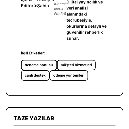
Dijital yayıncılık ve
Kıdemli
Editörü:
Şahin
veri analizi
İçerik
Editörü
alanındaki
tecrübesiyle,
okurlarına detaylı ve
güvenilir rehberlik
sunar.
İlgili Etiketler:
deneme bonusu
müşteri hizmetleri
canlı destek
ödeme yöntemleri
TAZE YAZILAR