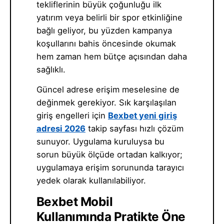
tekliflerinin büyük çoğunluğu ilk
yatırım veya belirli bir spor etkinliğine
bağlı geliyor, bu yüzden kampanya
koşullarını bahis öncesinde okumak
hem zaman hem bütçe açısından daha
sağlıklı.
Güncel adrese erişim meselesine de
değinmek gerekiyor. Sık karşılaşılan
giriş engelleri için
Bexbet yeni giriş
adresi 2026
takip sayfası hızlı çözüm
sunuyor. Uygulama kuruluysa bu
sorun büyük ölçüde ortadan kalkıyor;
uygulamaya erişim sorununda tarayıcı
yedek olarak kullanılabiliyor.
Bexbet Mobil
Kullanımında Pratikte Öne