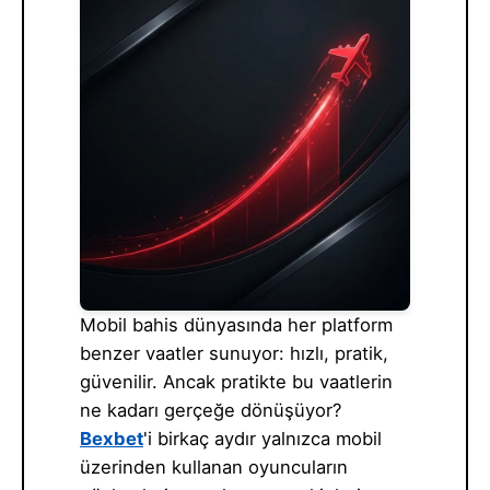
Mobil bahis dünyasında her platform
benzer vaatler sunuyor: hızlı, pratik,
güvenilir. Ancak pratikte bu vaatlerin
ne kadarı gerçeğe dönüşüyor?
Bexbet
'i birkaç aydır yalnızca mobil
üzerinden kullanan oyuncuların