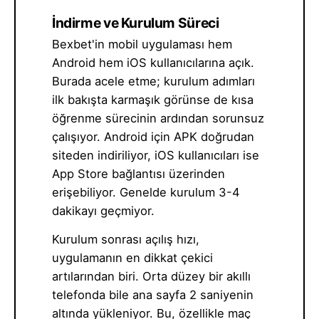
İndirme ve Kurulum Süreci
Bexbet'in mobil uygulaması hem
Android hem iOS kullanıcılarına açık.
Burada acele etme; kurulum adımları
ilk bakışta karmaşık görünse de kısa
öğrenme sürecinin ardından sorunsuz
çalışıyor. Android için APK doğrudan
siteden indiriliyor, iOS kullanıcıları ise
App Store bağlantısı üzerinden
erişebiliyor. Genelde kurulum 3-4
dakikayı geçmiyor.
Kurulum sonrası açılış hızı,
uygulamanın en dikkat çekici
artılarından biri. Orta düzey bir akıllı
telefonda bile ana sayfa 2 saniyenin
altında yükleniyor. Bu, özellikle maç