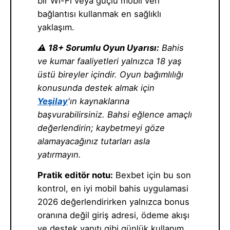
bir Wi-Fi veya güçlü mobil veri
bağlantısı kullanmak en sağlıklı
yaklaşım.
⚠️ 18+ Sorumlu Oyun Uyarısı:
Bahis
ve kumar faaliyetleri yalnızca 18 yaş
üstü bireyler içindir. Oyun bağımlılığı
konusunda destek almak için
Yeşilay
'ın kaynaklarına
başvurabilirsiniz. Bahsi eğlence amaçlı
değerlendirin; kaybetmeyi göze
alamayacağınız tutarları asla
yatırmayın.
Pratik editör notu:
Bexbet için bu son
kontrol, en iyi mobil bahis uygulamasi
2026 değerlendirirken yalnızca bonus
oranına değil giriş adresi, ödeme akışı
ve destek yanıtı gibi günlük kullanım