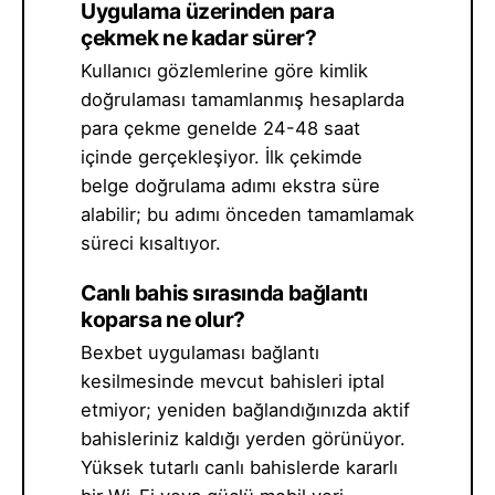
Uygulama üzerinden para
çekmek ne kadar sürer?
Kullanıcı gözlemlerine göre kimlik
doğrulaması tamamlanmış hesaplarda
para çekme genelde 24-48 saat
içinde gerçekleşiyor. İlk çekimde
belge doğrulama adımı ekstra süre
alabilir; bu adımı önceden tamamlamak
süreci kısaltıyor.
Canlı bahis sırasında bağlantı
koparsa ne olur?
Bexbet uygulaması bağlantı
kesilmesinde mevcut bahisleri iptal
etmiyor; yeniden bağlandığınızda aktif
bahisleriniz kaldığı yerden görünüyor.
Yüksek tutarlı canlı bahislerde kararlı