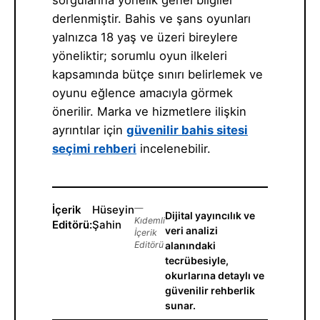
derlenmiştir. Bahis ve şans oyunları
yalnızca 18 yaş ve üzeri bireylere
yöneliktir; sorumlu oyun ilkeleri
kapsamında bütçe sınırı belirlemek ve
oyunu eğlence amacıyla görmek
önerilir. Marka ve hizmetlere ilişkin
ayrıntılar için
güvenilir bahis sitesi
seçimi rehberi
incelenebilir.
İçerik
Hüseyin
—
Dijital yayıncılık ve
Kıdemli
Editörü:
Şahin
veri analizi
İçerik
Editörü
alanındaki
tecrübesiyle,
okurlarına detaylı ve
güvenilir rehberlik
sunar.