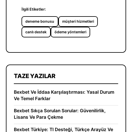
İlgili Etiketler:
deneme bonusu
müşteri hizmetleri
canlı destek
ödeme yöntemleri
TAZE YAZILAR
Bexbet Ve İddaa Karşılaştırması: Yasal Durum
Ve Temel Farklar
Bexbet Sıkça Sorulan Sorular: Güvenilirlik,
Lisans Ve Para Çekme
Bexbet Türkiye: Tl Desteği, Türkçe Arayüz Ve