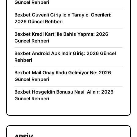
Güncel Rehberi
Bexbet Guvenli Giriş Icin Tarayici Onerileri:
2026 Güncel Rehberi
Bexbet Kredi Karti Ile Bahis Yapma: 2026
Güncel Rehberi
Bexbet Android Apk Indir Giriş: 2026 Güncel
Rehberi
Bexbet Mail Onay Kodu Gelmiyor Ne: 2026
Güncel Rehberi
Bexbet Hosgeldin Bonusu Nasil Alinir: 2026
Güncel Rehberi