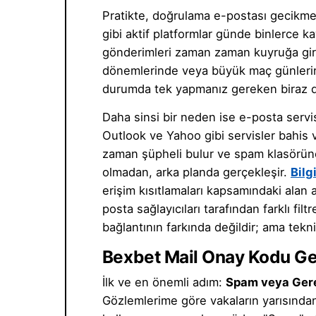
Pratikte, doğrulama e-postası gecikmes
gibi aktif platformlar günde binlerce ka
gönderimleri zaman zaman kuyruğa gir
dönemlerinde veya büyük maç günlerin
durumda tek yapmanız gereken biraz da
Daha sinsi bir neden ise e-posta servis 
Outlook ve Yahoo gibi servisler bahis
zaman şüpheli bulur ve spam klasörüne 
olmadan, arka planda gerçekleşir.
Bilg
erişim kısıtlamaları kapsamındaki alan
posta sağlayıcıları tarafından farklı filtr
bağlantının farkında değildir; ama tek
Bexbet Mail Onay Kodu Ge
İlk ve en önemli adım:
Spam veya Gerek
Gözlemlerime göre vakaların yarısından