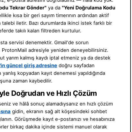
ız, e-posta adresini doğruladınız — hâlâ kod yok.
odu Tekrar Gönder"
ya da
"Yeni Doğrulama Kodu
ikle kısa bir geri sayım timerının ardından aktif
alebi iletir. Bazı durumlarda ikinci istek farklı bir
ferde takılı kalan filtreden kurtulur.
-posta servisi denemektir. Gmail'de sorun
a ProtonMail adresiyle yeniden deneyebilirsiniz.
yarım kalmış kaydı iptal etmeniz ya da destek
in güncel giriş adresine
doğru sayfadan
 yanlış kopyadan kayıt denemesi yapıldığında
şuna zaman kaybedilir.
iyle Doğrudan ve Hızlı Çözüm
seniz ve hâlâ sonuç alamadıysanız en hızlı çözüm
asına
gidin, ekranın sağ alt köşesindeki sohbet
ğlanın. Görüşmede kayıt e-postanızı ve hesabınıza
törler birkaç dakika içinde sistemi manuel olarak