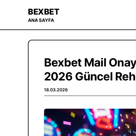
BEXBET
ANA SAYFA
Bexbet Mail Onay
2026 Güncel Reh
18.03.2026