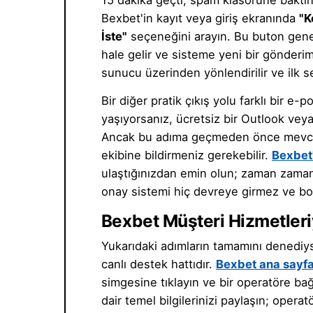
15 dakika geçti, spam klasörüne baktın
Bexbet'in kayıt veya giriş ekranında
"K
İste"
seçeneğini arayın. Bu buton genell
hale gelir ve sisteme yeni bir gönderim t
sunucu üzerinden yönlendirilir ve ilk se
Bir diğer pratik çıkış yolu farklı bir e
yaşıyorsanız, ücretsiz bir Outlook vey
Ancak bu adıma geçmeden önce mevcut 
ekibine bildirmeniz gerekebilir.
Bexbet'
ulaştığınızdan emin olun; zaman zaman
onay sistemi hiç devreye girmez ve bo
Bexbet Müşteri Hizmetler
Yukarıdaki adımların tamamını denediy
canlı destek hattıdır.
Bexbet ana sayf
simgesine tıklayın ve bir operatöre ba
dair temel bilgilerinizi paylaşın; opera