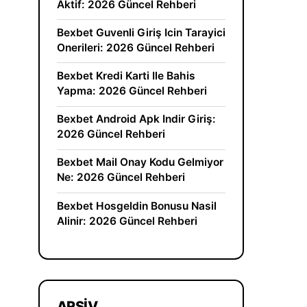
Aktif: 2026 Güncel Rehberi
Bexbet Guvenli Giriş Icin Tarayici
Onerileri: 2026 Güncel Rehberi
Bexbet Kredi Karti Ile Bahis
Yapma: 2026 Güncel Rehberi
Bexbet Android Apk Indir Giriş:
2026 Güncel Rehberi
Bexbet Mail Onay Kodu Gelmiyor
Ne: 2026 Güncel Rehberi
Bexbet Hosgeldin Bonusu Nasil
Alinir: 2026 Güncel Rehberi
ARŞIV