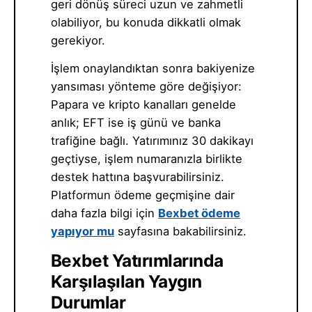
geri dönüş süreci uzun ve zahmetli
olabiliyor, bu konuda dikkatli olmak
gerekiyor.
İşlem onaylandıktan sonra bakiyenize
yansıması yönteme göre değişiyor:
Papara ve kripto kanalları genelde
anlık; EFT ise iş günü ve banka
trafiğine bağlı. Yatırımınız 30 dakikayı
geçtiyse, işlem numaranızla birlikte
destek hattına başvurabilirsiniz.
Platformun ödeme geçmişine dair
daha fazla bilgi için
Bexbet ödeme
yapıyor mu
sayfasına bakabilirsiniz.
Bexbet Yatırımlarında
Karşılaşılan Yaygın
Durumlar