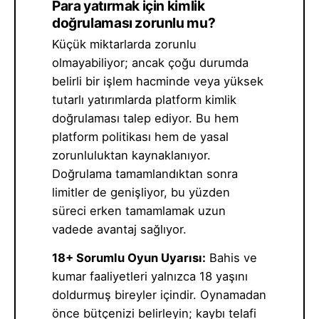
Para yatırmak için kimlik
doğrulaması zorunlu mu?
Küçük miktarlarda zorunlu
olmayabiliyor; ancak çoğu durumda
belirli bir işlem hacminde veya yüksek
tutarlı yatırımlarda platform kimlik
doğrulaması talep ediyor. Bu hem
platform politikası hem de yasal
zorunluluktan kaynaklanıyor.
Doğrulama tamamlandıktan sonra
limitler de genişliyor, bu yüzden
süreci erken tamamlamak uzun
vadede avantaj sağlıyor.
18+ Sorumlu Oyun Uyarısı:
Bahis ve
kumar faaliyetleri yalnızca 18 yaşını
doldurmuş bireyler içindir. Oynamadan
önce bütçenizi belirleyin; kaybı telafi