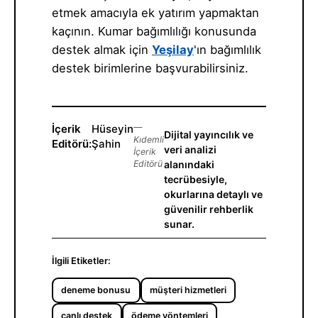
etmek amacıyla ek yatırım yapmaktan
kaçının. Kumar bağımlılığı konusunda
destek almak için
Yeşilay
'ın bağımlılık
destek birimlerine başvurabilirsiniz.
İçerik
Hüseyin
—
Dijital yayıncılık ve
Kıdemli
Editörü:
Şahin
veri analizi
İçerik
Editörü
alanındaki
tecrübesiyle,
okurlarına detaylı ve
güvenilir rehberlik
sunar.
İlgili Etiketler:
deneme bonusu
müşteri hizmetleri
canlı destek
ödeme yöntemleri