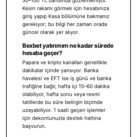
50–100 TL bandında gözlemleniyor.
Kesin rakamı görmek için hesabınıza
giriş yapıp Kasa bölümüne bakmanız
gerekiyor; bu bilgi her zaman orada
güncel olarak yer alıyor.
Bexbet yatırımım ne kadar sürede
hesaba geçer?
Papara ve kripto kanalları genellikle
dakikalar içinde yansıyor. Banka
havalesi ve EFT ise iş günü ve banka
trafiğine bağlı; hafta içi 15–60 dakika
olabiliyor, hafta sonu veya resmi
tatillerde bu süre belirgin biçimde
uzayabiliyor. 1 saati geçen işlemler
için dekontunuzla destek hattına
başvurun.