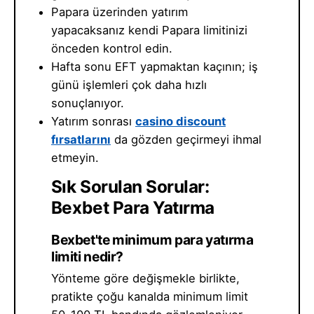
Papara üzerinden yatırım
yapacaksanız kendi Papara limitinizi
önceden kontrol edin.
Hafta sonu EFT yapmaktan kaçının; iş
günü işlemleri çok daha hızlı
sonuçlanıyor.
Yatırım sonrası
casino discount
fırsatlarını
da gözden geçirmeyi ihmal
etmeyin.
Sık Sorulan Sorular:
Bexbet Para Yatırma
Bexbet'te minimum para yatırma
limiti nedir?
Yönteme göre değişmekle birlikte,
pratikte çoğu kanalda minimum limit