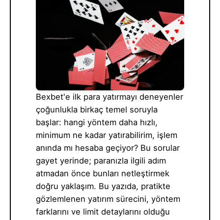
Bexbet'e ilk para yatırmayı deneyenler
çoğunlukla birkaç temel soruyla
başlar: hangi yöntem daha hızlı,
minimum ne kadar yatırabilirim, işlem
anında mı hesaba geçiyor? Bu sorular
gayet yerinde; paranızla ilgili adım
atmadan önce bunları netleştirmek
doğru yaklaşım. Bu yazıda, pratikte
gözlemlenen yatırım sürecini, yöntem
farklarını ve limit detaylarını olduğu