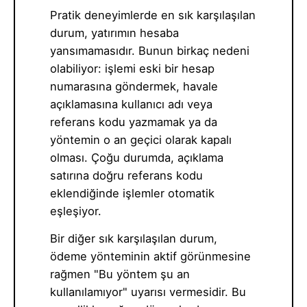
Pratik deneyimlerde en sık karşılaşılan
durum, yatırımın hesaba
yansımamasıdır. Bunun birkaç nedeni
olabiliyor: işlemi eski bir hesap
numarasına göndermek, havale
açıklamasına kullanıcı adı veya
referans kodu yazmamak ya da
yöntemin o an geçici olarak kapalı
olması. Çoğu durumda, açıklama
satırına doğru referans kodu
eklendiğinde işlemler otomatik
eşleşiyor.
Bir diğer sık karşılaşılan durum,
ödeme yönteminin aktif görünmesine
rağmen "Bu yöntem şu an
kullanılamıyor" uyarısı vermesidir. Bu