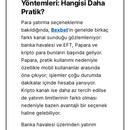
Yöntemleri: Hangisi Daha
Pratik?
Para yatırma seçeneklerine
bakıldığında,
Bexbet
'in genelde birkaç
farklı kanal sunduğu gözlemleniyor:
banka havalesi ve EFT, Papara ve
kripto para bunların başında geliyor.
Papara, pratik kullanımı nedeniyle
özellikle mobil kullananlar arasında
öne çıkıyor; işlemler çoğu durumda
dakikalar içinde hesaba yansıyor.
Kripto kanalı ise daha az tercih edilse
de yatırım limitlerinin farklı olması
nedeniyle bazen avantajlı bir seçenek
haline gelebiliyor.
Banka havalesi üzerinden yatırım