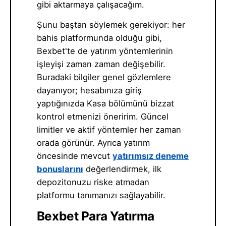
gibi aktarmaya çalışacağım.
Şunu baştan söylemek gerekiyor: her
bahis platformunda olduğu gibi,
Bexbet'te de yatırım yöntemlerinin
işleyişi zaman zaman değişebilir.
Buradaki bilgiler genel gözlemlere
dayanıyor; hesabınıza giriş
yaptığınızda Kasa bölümünü bizzat
kontrol etmenizi öneririm. Güncel
limitler ve aktif yöntemler her zaman
orada görünür. Ayrıca yatırım
öncesinde mevcut
yatırımsız deneme
bonuslarını
değerlendirmek, ilk
depozitonuzu riske atmadan
platformu tanımanızı sağlayabilir.
Bexbet Para Yatırma