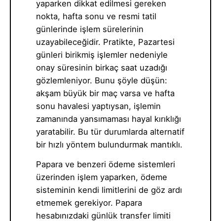
yaparken dikkat edilmesi gereken
nokta, hafta sonu ve resmi tatil
günlerinde işlem sürelerinin
uzayabileceğidir. Pratikte, Pazartesi
günleri birikmiş işlemler nedeniyle
onay süresinin birkaç saat uzadığı
gözlemleniyor. Bunu şöyle düşün:
akşam büyük bir maç varsa ve hafta
sonu havalesi yaptıysan, işlemin
zamanında yansımaması hayal kırıklığı
yaratabilir. Bu tür durumlarda alternatif
bir hızlı yöntem bulundurmak mantıklı.
Papara ve benzeri ödeme sistemleri
üzerinden işlem yaparken, ödeme
sisteminin kendi limitlerini de göz ardı
etmemek gerekiyor. Papara
hesabınızdaki günlük transfer limiti