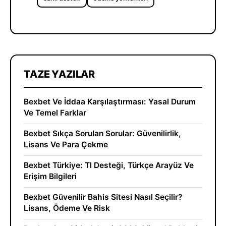
TAZE YAZILAR
Bexbet Ve İddaa Karşılaştırması: Yasal Durum
Ve Temel Farklar
Bexbet Sıkça Sorulan Sorular: Güvenilirlik,
Lisans Ve Para Çekme
Bexbet Türkiye: Tl Desteği, Türkçe Arayüz Ve
Erişim Bilgileri
Bexbet Güvenilir Bahis Sitesi Nasıl Seçilir?
Lisans, Ödeme Ve Risk