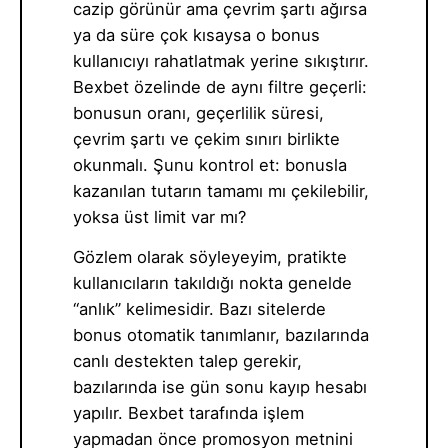
cazip görünür ama çevrim şartı ağırsa
ya da süre çok kısaysa o bonus
kullanıcıyı rahatlatmak yerine sıkıştırır.
Bexbet özelinde de aynı filtre geçerli:
bonusun oranı, geçerlilik süresi,
çevrim şartı ve çekim sınırı birlikte
okunmalı. Şunu kontrol et: bonusla
kazanılan tutarın tamamı mı çekilebilir,
yoksa üst limit var mı?
Gözlem olarak söyleyeyim, pratikte
kullanıcıların takıldığı nokta genelde
“anlık” kelimesidir. Bazı sitelerde
bonus otomatik tanımlanır, bazılarında
canlı destekten talep gerekir,
bazılarında ise gün sonu kayıp hesabı
yapılır. Bexbet tarafında işlem
yapmadan önce promosyon metnini