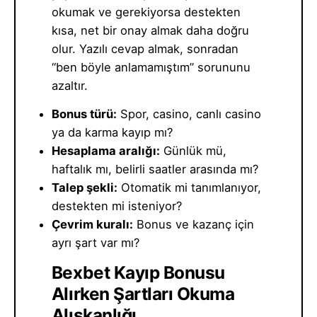
okumak ve gerekiyorsa destekten
kısa, net bir onay almak daha doğru
olur. Yazılı cevap almak, sonradan
“ben böyle anlamamıştım” sorununu
azaltır.
Bonus türü:
Spor, casino, canlı casino
ya da karma kayıp mı?
Hesaplama aralığı:
Günlük mü,
haftalık mı, belirli saatler arasında mı?
Talep şekli:
Otomatik mi tanımlanıyor,
destekten mi isteniyor?
Çevrim kuralı:
Bonus ve kazanç için
ayrı şart var mı?
Bexbet Kayıp Bonusu
Alırken Şartları Okuma
Alışkanlığı