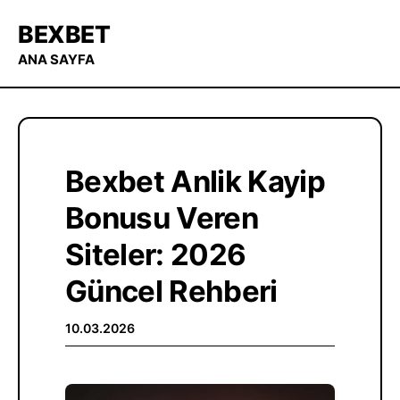
BEXBET
ANA SAYFA
Bexbet Anlik Kayip
Bonusu Veren
Siteler: 2026
Güncel Rehberi
10.03.2026