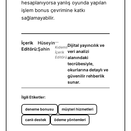
hesaplanıyorsa yanlış oyunda yapılan
işlem bonus çevrimine katkı
sağlamayabilir.
İçerik
Hüseyin
—
Dijital yayıncılık ve
Kıdemli
Editörü:
Şahin
veri analizi
İçerik
Editörü
alanındaki
tecrübesiyle,
okurlarına detaylı ve
güvenilir rehberlik
sunar.
İlgili Etiketler:
deneme bonusu
müşteri hizmetleri
canlı destek
ödeme yöntemleri