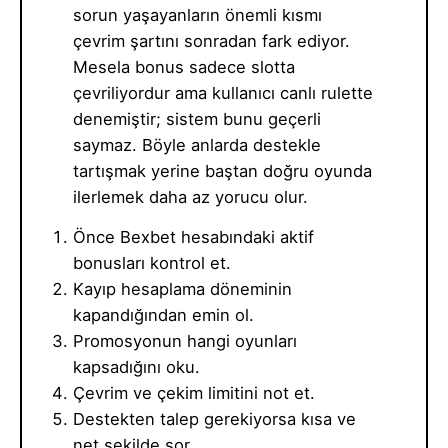
sorun yaşayanların önemli kısmı
çevrim şartını sonradan fark ediyor.
Mesela bonus sadece slotta
çevriliyordur ama kullanıcı canlı rulette
denemiştir; sistem bunu geçerli
saymaz. Böyle anlarda destekle
tartışmak yerine baştan doğru oyunda
ilerlemek daha az yorucu olur.
Önce Bexbet hesabındaki aktif
bonusları kontrol et.
Kayıp hesaplama döneminin
kapandığından emin ol.
Promosyonun hangi oyunları
kapsadığını oku.
Çevrim ve çekim limitini not et.
Destekten talep gerekiyorsa kısa ve
net şekilde sor.