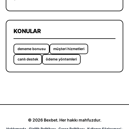
KONULAR
deneme bonusu
müşteri hizmetleri
canlı destek
ödeme yöntemleri
© 2026 Bexbet. Her hakkı mahfuzdur.
Hakkımızda
·
Gizlilik Politikası
·
Çerez Politikası
·
Kullanıcı Sözleşmesi
·