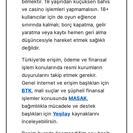
bilmektir. 18 yaşından küçüksen bahis
ve casino işlemleri yapmamalısın. 18+
kullanıcılar için de oyun eğlence
sınırında kalmalı; borç kapatma, gelir
yaratma veya kaybı hemen geri alma
düşüncesiyle hareket etmek sağlıklı
değildir.
Türkiye’de erişim, ödeme ve finansal
işlem konularında resmi kurumların
duyurularını takip etmek gerekir.
Genel internet ve erişim başlıkları için
BTK
, mali suçlar ve şüpheli finansal
işlemler konusunda
MASAK
,
bağımlılıkla mücadele ve destek
başlıkları için
Yeşilay
kaynaklarını
inceleyebilirsin.