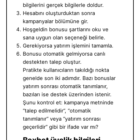
bilgilerini gerçek bilgilerle doldur.
Hesabını oluşturduktan sonra
kampanyalar bölümüne gir.
Hoşgeldin bonusu şartlarını oku ve
sana uygun olan seçeneği belirle.
Gerekiyorsa yatırım işlemini tamamla.
Bonusu otomatik gelmiyorsa canlı
destekten talep oluştur.
Pratikte kullanıcıların takıldığı nokta
genelde son iki adımdır. Bazı bonuslar
yatırım sonrası otomatik tanımlanır,
bazıları ise destek üzerinden istenir.
Şunu kontrol et: kampanya metninde
“talep edilmelidir”, “otomatik
tanımlanır” veya “yatırım sonrası
geçerlidir” gibi bir ifade var mı?