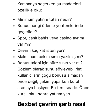
Kampanya seçerken şu maddeleri
özellikle oku:
Minimum yatırım tutarı nedir?
Bonus hangi ödeme yöntemlerinde
geçerlidir?
Spor, canlı bahis veya casino ayrımı
var mı?
Çevrim kaç kat isteniyor?
Maksimum çekim sınırı yazılmış mı?
Bonus talebi için süre sınırı var mı?
Gözlem olarak şunu söyleyebilirim:
kullanıcıların çoğu bonusu almadan
önce değil, çekim yaparken kural
aramaya başlıyor. Bu ters sıradır. Önce
kuralı oku, sonra yatırım yap.
Bexbet çevrim şartı nasıl