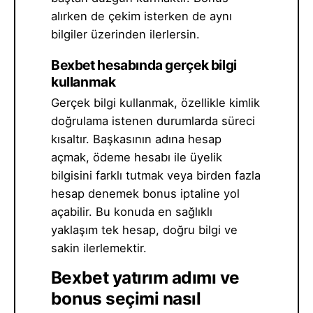
alırken de çekim isterken de aynı
bilgiler üzerinden ilerlersin.
Bexbet hesabında gerçek bilgi
kullanmak
Gerçek bilgi kullanmak, özellikle kimlik
doğrulama istenen durumlarda süreci
kısaltır. Başkasının adına hesap
açmak, ödeme hesabı ile üyelik
bilgisini farklı tutmak veya birden fazla
hesap denemek bonus iptaline yol
açabilir. Bu konuda en sağlıklı
yaklaşım tek hesap, doğru bilgi ve
sakin ilerlemektir.
Bexbet yatırım adımı ve
bonus seçimi nasıl