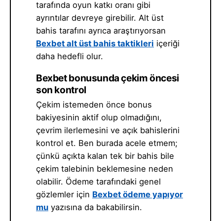
tarafında oyun katkı oranı gibi
ayrıntılar devreye girebilir. Alt üst
bahis tarafını ayrıca araştırıyorsan
Bexbet alt üst bahis taktikleri
içeriği
daha hedefli olur.
Bexbet bonusunda çekim öncesi
son kontrol
Çekim istemeden önce bonus
bakiyesinin aktif olup olmadığını,
çevrim ilerlemesini ve açık bahislerini
kontrol et. Ben burada acele etmem;
çünkü açıkta kalan tek bir bahis bile
çekim talebinin beklemesine neden
olabilir. Ödeme tarafındaki genel
gözlemler için
Bexbet ödeme yapıyor
mu
yazısına da bakabilirsin.