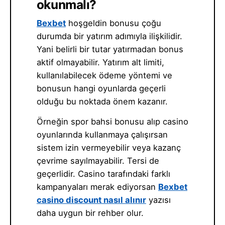
okunmalı?
Bexbet
hoşgeldin bonusu çoğu
durumda bir yatırım adımıyla ilişkilidir.
Yani belirli bir tutar yatırmadan bonus
aktif olmayabilir. Yatırım alt limiti,
kullanılabilecek ödeme yöntemi ve
bonusun hangi oyunlarda geçerli
olduğu bu noktada önem kazanır.
Örneğin spor bahsi bonusu alıp casino
oyunlarında kullanmaya çalışırsan
sistem izin vermeyebilir veya kazanç
çevrime sayılmayabilir. Tersi de
geçerlidir. Casino tarafındaki farklı
kampanyaları merak ediyorsan
Bexbet
casino discount nasıl alınır
yazısı
daha uygun bir rehber olur.